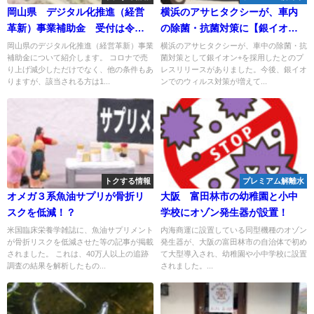
岡山県 デジタル化推進（経営
横浜のアサヒタクシーが、車内
革新）事業補助金 受付は令和3
の除菌・抗菌対策に【銀イオン
年11月15日～12月3日まで！
水（AG+）】を採用！製造元は
岡山県のデジタル化推進（経営革新）事業
横浜のアサヒタクシーが、車中の除菌・抗
補助金について紹介します。 コロナで売
菌対策として銀イオン+を採用したとのプ
内海商運の扱う銀イオン+と同じ
り上げ減少しただけでなく、他の条件もあ
レスリリースがありました。今後、銀イオ
環境サイエンス！
りますが、該当される方は1...
ンでのウィルス対策が増えて...
トクする情報
プレミアム解離水
オメガ３系魚油サプリが骨折リ
大阪 富田林市の幼稚園と小中
スクを低減！？
学校にオゾン発生器が設置！
米国臨床栄養学雑誌に、魚油サプリメント
内海商運に設置している同型機種のオゾン
が骨折リスクを低減させた等の記事が掲載
発生器が、大阪の富田林市の自治体で初め
されました。 これは、40万人以上の追跡
て大型導入され、幼稚園や小中学校に設置
調査の結果を解析したもの...
されました。...