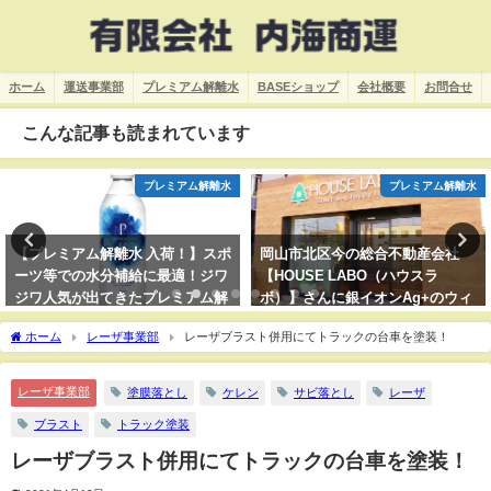
ホーム
運送事業部
プレミアム解離水
BASEショップ
会社概要
お問合せ
こんな記事も読まれています
プレミアム解離水
プレミアム解離水
岡山市北区今の総合不動産会社
プレミアム解離水を岡山市南区の
【HOUSE LABO（ハウスラ
カイロプラクティック【ボディケ
ボ）】さんに銀イオンAg+のウィ
アリフレ】さんに置いていただき
ルス・花粉対策、＜空間除菌＞の
ました
ホーム
レーザ事業部
レーザブラスト併用にてトラックの台車を塗装！
デモ機設置！
レーザ事業部
塗膜落とし
ケレン
サビ落とし
レーザ
ブラスト
トラック塗装
レーザブラスト併用にてトラックの台車を塗装！