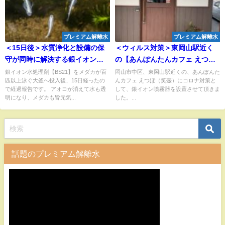
プレミアム解離水
プレミアム解離水
＜15日後＞水質浄化と設備の保
＜ウィルス対策＞東岡山駅近く
守が同時に解決する銀イオン水
の【あんぽんたんカフェ えつぼ
処理剤【BS21】を、メダカが泳
(笑壺)】さんに銀イオン噴霧器の
銀イオン水処理剤【BS21】をメダカが百
岡山市中区、東岡山駅近くの、あんぽんた
匹以上泳ぐ大釜へ投入後、15日経ったの
んカフェ えつぼ（笑壺）にコロナ対策と
ぐ大釜へ投入！アオコは消える
デモ機を設置させて頂きました
で経過報告です。 アオコが消えて水も透
して、銀イオン噴霧器を設置させて頂きま
のか！？
明になり、メダカも皆元気...
した。...
話題のプレミアム解離水