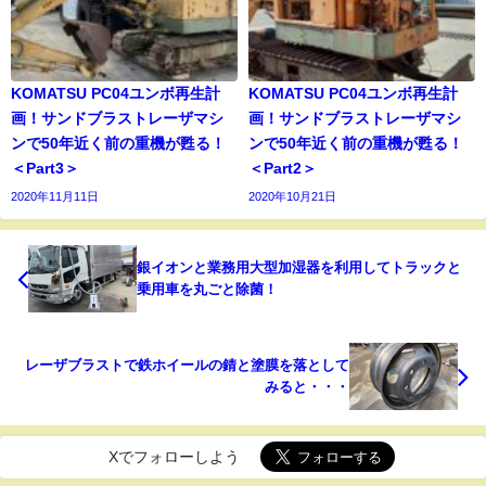
KOMATSU PC04ユンボ再生計
KOMATSU PC04ユンボ再生計
画！サンドブラストレーザマシ
画！サンドブラストレーザマシ
ンで50年近く前の重機が甦る！
ンで50年近く前の重機が甦る！
＜Part3＞
＜Part2＞
2020年11月11日
2020年10月21日
銀イオンと業務用大型加湿器を利用してトラックと
乗用車を丸ごと除菌！
レーザブラストで鉄ホイールの錆と塗膜を落として
みると・・・
Xでフォローしよう