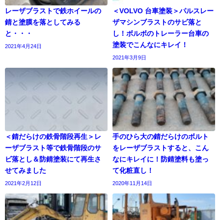
レーザブラストで鉄ホイールの
＜VOLVO 台車塗装＞パルスレー
錆と塗膜を落としてみる
ザマシンブラストのサビ落と
と・・・
し！ボルボのトレーラー台車の
塗装でこんなにキレイ！
2021年4月24日
2021年3月9日
＜錆だらけの鉄骨階段再生＞レ
手のひら大の錆だらけのボルト
ーザブラスト等で鉄骨階段のサ
をレーザブラストすると、こん
ビ落とし＆防錆塗装にて再生さ
なにキレイに！防錆塗料も塗っ
せてみました
て化粧直し！
2021年2月12日
2020年11月14日