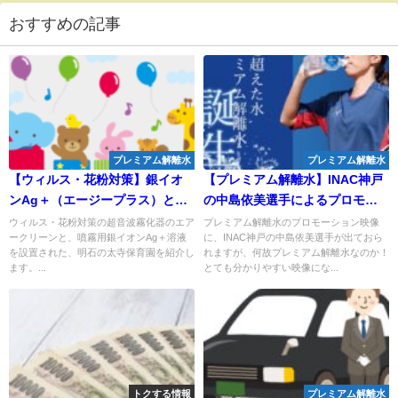
おすすめの記事
プレミアム解離水
プレミアム解離水
【ウィルス・花粉対策】銀イオ
【プレミアム解離水】INAC神戸
ンAg＋（エージープラス）とエ
の中島依美選手によるプロモー
アークリーン（超音波霧化器）
ション映像が説得力ある！
ウィルス・花粉対策の超音波霧化器のエア
プレミアム解離水のプロモーション映像
ークリーンと、噴霧用銀イオンAg＋溶液
に、INAC神戸の中島依美選手が出ておら
を明石市の太寺保育園が各部屋
を設置された、明石の太寺保育園を紹介し
れますが、何故プレミアム解離水なのか！
10台設置！
ます。...
とても分かりやすい映像にな...
トクする情報
プレミアム解離水