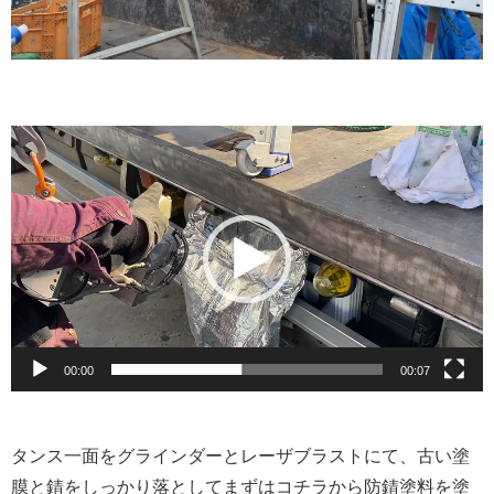
動
画
プ
レ
ー
ヤ
ー
00:00
00:07
タンス一面をグラインダーとレーザブラストにて、古い塗
膜と錆をしっかり落としてまずはコチラから防錆塗料を塗