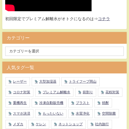
初回限定でプレミアム解離水がオトクになるのは⇒
コチラ
カテゴリー
人気タグ一覧
レーザー
大型加湿器
トライフープ岡山
コロナ対策
プレミアム解離水
前割り
花粉対策
重機再生
冷凍自動販売機
ブラスト
焼酎
スマホ決済
もったいない
水質浄化
空間除菌
メダカ
ケレン
ネットショップ
社内旅行