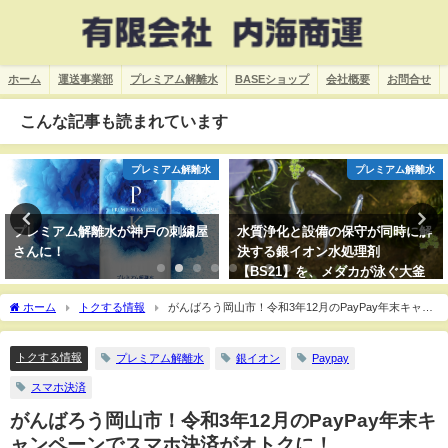
ホーム
運送事業部
プレミアム解離水
BASEショップ
会社概要
お問合せ
こんな記事も読まれています
プレミアム解離水
プレミアム解離水
プレミアム解離水が神戸の刺繍屋
水質浄化と設備の保守が同時に解
さんに！
決する銀イオン水処理剤
【BS21】を、メダカが泳ぐ大釜
へ投入！アオコは消えるのか！？
ホーム
トクする情報
がんばろう岡山市！令和3年12月のPayPay年末キャン
ペーンでスマホ決済がオトクに！
トクする情報
プレミアム解離水
銀イオン
Paypay
スマホ決済
がんばろう岡山市！令和3年12月のPayPay年末キ
ャンペーンでスマホ決済がオトクに！