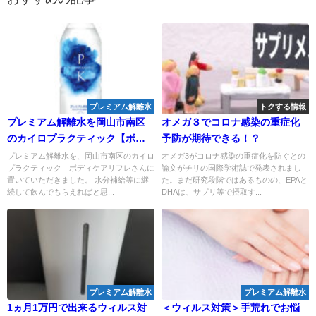
プレミアム解離水
トクする情報
プレミアム解離水を岡山市南区
オメガ３でコロナ感染の重症化
のカイロプラクティック【ボデ
予防が期待できる！？
ィケアリフレ】さんに置いてい
プレミアム解離水を、岡山市南区のカイロ
オメガ3がコロナ感染の重症化を防ぐとの
プラクティック ボディケアリフレさんに
論文がチリの国際学術誌で発表されまし
ただきました
置いていただきました。 水分補給等に継
た。まだ研究段階ではあるものの、EPAと
続して飲んでもらえればと思...
DHAは、サプリ等で摂取す...
プレミアム解離水
プレミアム解離水
1ヵ月1万円で出来るウィルス対
＜ウィルス対策＞手荒れでお悩