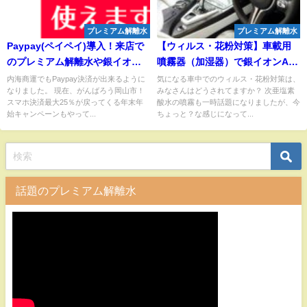
プレミアム解離水
プレミアム解離水
Paypay(ペイペイ)導入！来店で
【ウィルス・花粉対策】車載用
のプレミアム解離水や銀イオン
噴霧器（加湿器）で銀イオンAg
商品の購入が便利になります
＋を利用してみたら、臭いも消
内海商運でもPaypay決済が出来るように
気になる車中でのウィルス・花粉対策は、
なりました。 現在、がんばろう岡山市！
みなさんはどうされてますか？ 次亜塩素
えて結構イケる！
スマホ決済最大25％が戻ってくる年末年
酸水の噴霧も一時話題になりましたが、今
始キャンペーンもやって...
ちょっと？な感じになって...
話題のプレミアム解離水