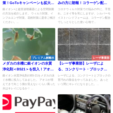
策！GoToキャンペーンも拡大す
みの方に朗報！コラーゲン配合
る中、コロナに加えてインフル
で大人気のシルバーモイストハ
銀イオン+と超音波噴霧器による空間除菌
コロナウィルス対策での悩みの中に、手荒
の方法を紹介します。 ウィルス対策、イ
れ、ニオイ等を耳にしますが、シルバーモ
エンザ対策も！銀イオン+の空間
ンドフォーム 携帯用が入荷し
ンフルエンザ対策、花粉対策に是非ご検討
イストハンドフォームは、コラーゲン配合
除菌！
ました！
ください。...
でしっとりとした使い心地で...
プレミアム解離水
レーザ事業部
メダカの水槽に銀イオンの水質
【レーザ事業部】レーザによ
浄化剤＜BS21＞を投入！アオコ
る、コンクリート・ブロック・
で濁ってきた水は透明になる
石に付着した苔落とし
銀イオン水質浄化剤のBS-21をメダカの泳
レーザによる、コンクリートとブロックの
ぐ水槽に投入してみました。 アオコが増
苔汚れの除去をやってみました。 あっと
か！！
えてきて向こう側が見えないくらい濁った
いう間にキレイになりました。...
水はキレイになるか！ ...