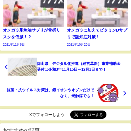
オメガ３系魚油サプリが骨折リ
オメガ３に加えてビタミンDサプ
スクを低減！？
リで認知症対策！
2021年11月8日
2021年10月20日
岡山県 デジタル化推進（経営革新）事業補助金
受付は令和3年11月15日～12月3日まで！
抗菌・抗ウイルス対策は、銀イオンやオゾンだけで
なく、光触媒でも！
Xでフォローしよう
おすすめの記事