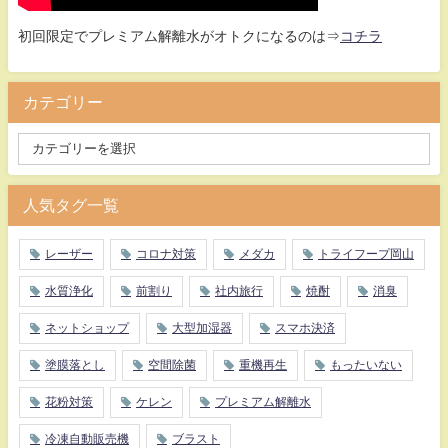
初回限定でプレミアム解離水がオトクになるのは⇒
コチラ
カテゴリー
人気タグ一覧
レーザー
コロナ対策
メダカ
トライフープ岡山
水質浄化
前割り
社内旅行
焼酎
消臭
ネットショップ
大型加湿器
スマホ決済
塗膜落とし
空間除菌
重機再生
もったいない
花粉対策
ケレン
プレミアム解離水
冷凍自動販売機
ブラスト