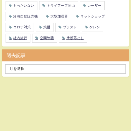
もったいない
トライフープ岡山
レーザー
冷凍自動販売機
大型加湿器
ネットショップ
コロナ対策
焼酎
ブラスト
ケレン
社内旅行
空間除菌
塗膜落とし
過去記事
有限会社 内海商運 All Rights Reserved.