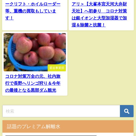
ークリフト・ホイルローダー
アリ＞【大峯本宮天河大弁財
等、重機の買取もしていま
天社】へ初参り コロナ対策
す！
は銀イオンと大型加湿器で加
湿＆除菌と抗菌！
運送事業部
コロナ対策万全の元、社内旅
行で長野へリンゴ狩り＆今年
の最後となる黒部ダム観光
話題のプレミアム解離水