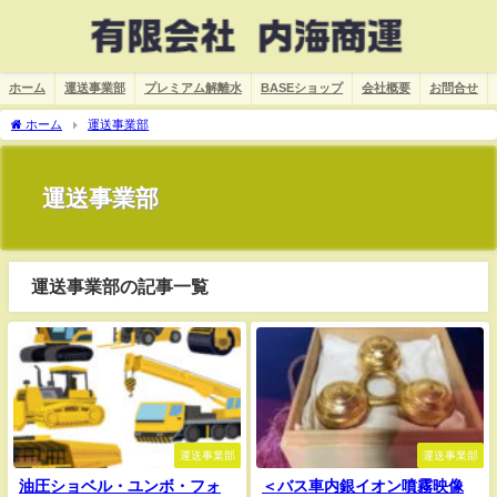
ホーム
運送事業部
プレミアム解離水
BASEショップ
会社概要
お問合せ
ホーム
運送事業部
運送事業部
運送事業部の記事一覧
運送事業部
運送事業部
油圧ショベル・ユンボ・フォ
＜バス車内銀イオン噴霧映像