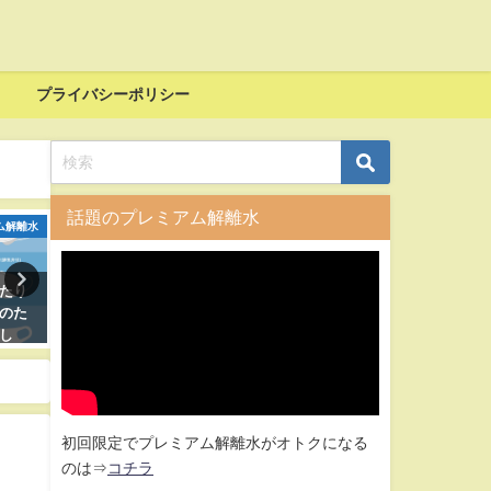
プライバシーポリシー
話題のプレミアム解離水
ム解離水
プレミアム解離水
プレミアム
たり
【ウィルス・花粉対策】車載用
明石発【除菌隊】が銀イオン
のた
噴霧器（加湿器）で銀イオンAg
専用スプレーガンでお部屋丸
し
＋を利用してみたら、臭いも消
と除菌と抗菌！
てお
えて結構イケる！
初回限定でプレミアム解離水がオトクになる
のは⇒
コチラ