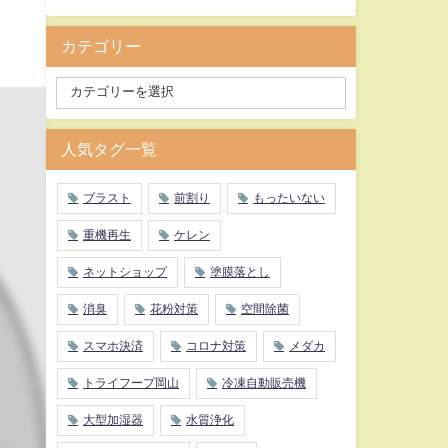
カテゴリー
人気タグ一覧
ブラスト
前割り
もったいない
重機再生
ケレン
ネットショップ
塗膜落とし
消臭
花粉対策
空間除菌
スマホ決済
コロナ対策
メダカ
トライフープ岡山
冷凍自動販売機
大型加湿器
水質浄化