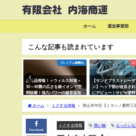
ホーム
運送事業部
こんな記事も読まれています
ミアム解離水
プレミアム解離水
レ
】銀イオ
新商品情報！＜ウィルス対策＞
【サンドブラストレーザ
ラス）とエ
30～40畳の広さを銀イオンで空
ン】ヘッド部が改良され
霧化器）
間除菌！強力パワーの超音波加
にデビュー！サビや塗料
が各部屋
湿器の販売開始！
ザブラストで落ちる落ち
ホーム
トクする情報
岡山市中区【ミヨシノ桑野工
トクする情報
買い物
もったいな
Facebook