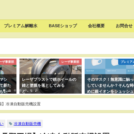
プレミアム解離水
BASEショップ
会社概要
お問合せ
ーザ事業部
レーザ事業部
プレミア
マシ
レーザブラストで鉄ホイールの
そのマスク！無意識に触っ
て新た
錆と塗膜を落としてみる
していませんか？そんな時
もレー
と・・・
めに銀イオンをシュッシュ
る！
て、マスクも手指も抗菌し
きましょう
場】冷凍自動販売機設置
い
冷凍自動販売機