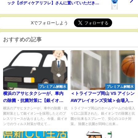
ック【ボディケアリフレ】さんに置いていただきま
した
Xでフォローしよう
おすすめの記事
プレミアム解離水
プレミアム解離水
横浜のアサヒタクシーが、車内
＜トライフープ岡山 VS アイシン
の除菌・抗菌対策に【銀イオン
AWアレイオンズ安城＞会場入り
水（AG+）】を採用！製造元は
口には銀イオンの除菌・抗菌ス
横浜のアサヒタクシーが、車中の除菌・抗
トライフープ岡山のホームゲームの会場入
菌対策として銀イオン+を採用したとのプ
り口に設置された、銀イオンでの除菌と抗
内海商運の扱う銀イオン+と同じ
プレーで安心のコロナ対策！
レスリリースがありました。今後、銀イオ
菌が出来るスプレーで、安心のコロナ対
環境サイエンス！
ンでのウィルス対策が増えて...
策。 除菌と抗菌が同時に出来...