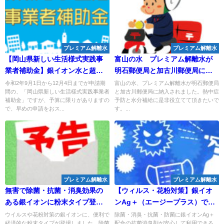
プレミアム解離水
プレミアム解離水
【岡山県新しい生活様式実践事
富山の水 プレミアム解離水が
業者補助金】銀イオン水と超音
明石郵便局と加古川郵便局に！
波霧化器で申請して補助金をい
熱中症の予防や水分補給に！
令和2年9月1日から12月4日までが申請期
富山の水、プレミアム解離水が明石郵便局
間の、「岡山県新しい生活様式実践事業者
と加古川郵便局に納入されました。熱中症
ただきました！
補助金」ですが、予算に限りがありますの
予防と水分補給に是非役立てて頂きたいで
で、早めの申請をおス...
す。...
プレミアム解離水
プレミアム解離水
無害で除菌・抗菌・消臭効果の
【ウィルス・花粉対策】銀イオ
ある銀イオンに粉末タイプ登
ンAg＋（エージープラス）で、
場！
除菌・消臭・抗菌・防菌！医療
ウイルスや花粉対策の銀イオンに、便利で
除菌・消臭・抗菌・防菌に銀イオンAg＋
経済的な粉末タイプが登場しました。除菌
配合の抗菌消臭剤が安心して利用できる