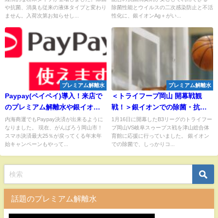
現場から生まれた画期的抗菌消
や抗菌、消臭も従来の液体タイプと変わり
除菌性能とウイルスの二次感染防止と不活
臭剤
ません。入荷次第お知らせし...
性化に、銀イオンAg＋がい...
プレミアム解離水
プレミアム解離水
Paypay(ペイペイ)導入！来店で
＜トライフープ岡山 開幕戦観
のプレミアム解離水や銀イオン
戦！＞銀イオンでの除菌・抗菌
商品の購入が便利になります
によるコロナ対策で安心して初
内海商運でもPaypay決済が出来るように
1月16日に開幕したB3リーグのトライフー
なりました。 現在、がんばろう岡山市！
プ岡山VS岐阜スゥープス戦を津山総合体
の生応援！
スマホ決済最大25％が戻ってくる年末年
育館に応援に行っていました。 銀イオン
始キャンペーンもやって...
での除菌で、しっかりコ...
話題のプレミアム解離水