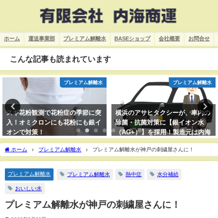
ホーム
運送事業部
プレミアム解離水
BASEショップ
会社概要
お問合せ
こんな記事も読まれています
プレミアム解離水
プレミアム解離水
スギ花粉観測で花粉症の季節に突
横浜のアサヒタクシーが、車内の
入！オミクロンにも花粉にも銀イ
除菌・抗菌対策に【銀イオン水
オンで対策！
（AG+）】を採用！製造元は内海
商運の扱う銀イオン+と同じ環境
ホーム
プレミアム解離水
プレミアム解離水が神戸の刺繍屋さんに！
サイエンス！
プレミアム解離水
プレミアム解離水
熱中症
水分補給
おいしい水
プレミアム解離水が神戸の刺繍屋さんに！