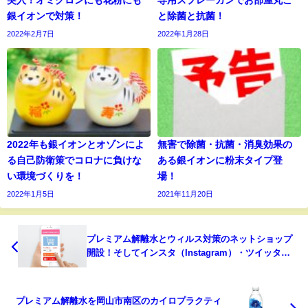
突入！オミクロンにも花粉にも
専用スプレーガンでお部屋丸ご
銀イオンで対策！
と除菌と抗菌！
2022年2月7日
2022年1月28日
2022年も銀イオンとオゾンによ
無害で除菌・抗菌・消臭効果の
る自己防衛策でコロナに負けな
ある銀イオンに粉末タイプ登
い環境づくりを！
場！
2022年1月5日
2021年11月20日
プレミアム解離水とウィルス対策のネットショップ
開設！そしてインスタ（Instagram）・ツイッター
（twitter）も始めました！
プレミアム解離水を岡山市南区のカイロプラクティ