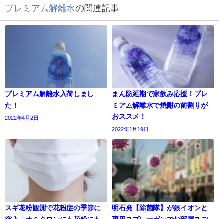
プレミアム解離水
の関連記事
プレミアム解離水入荷しまし
まん防延期で家飲み応援！プレ
た！
ミアム解離水で焼酎の前割りが
おススメ！
2022年4月2日
2022年2月19日
スギ花粉観測で花粉症の季節に
明石発【除菌隊】が銀イオンと