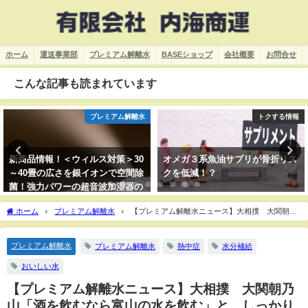
ホーム
運送事業部
プレミアム解離水
BASEショップ
会社概要
お問合せ
こんな記事も読まれています
プレミアム解離水
トクする情報
新商品情報！＜ウィルス対策＞30
オメガ３系魚油サプリが骨折リス
～40畳の広さを銀イオンで空間除
クを低減！？
菌！強力パワーの超音波加湿器の
販売開始！
ホーム
プレミアム解離水
【プレミアム解離水ニュース】大相撲 大関朝乃
山「酒を飲むなら富山の水を飲む」と、しっかり体調管理 頑張れ！朝乃山！！
プレミアム解離水
プレミアム解離水
熱中症
水分補給
おいしい水
【プレミアム解離水ニュース】大相撲 大関朝乃
山「酒を飲むなら富山の水を飲む」と、しっかり