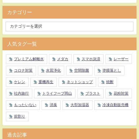
カテゴリー
人気タグ一覧
プレミアム解離水
メダカ
スマホ決済
レーザー
コロナ対策
水質浄化
空間除菌
塗膜落とし
ケレン
重機再生
ネットショップ
焼酎
社内旅行
トライフープ岡山
ブラスト
花粉対策
もったいない
消臭
大型加湿器
冷凍自動販売機
前割り
過去記事