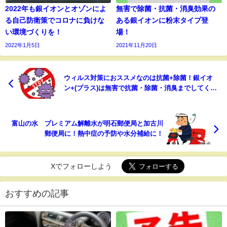
2022年も銀イオンとオゾンによ
無害で除菌・抗菌・消臭効果の
る自己防衛策でコロナに負けな
ある銀イオンに粉末タイプ登
い環境づくりを！
場！
2022年1月5日
2021年11月20日
ウィルス対策におススメなのは抗菌+除菌！銀イオ
ン+(プラス)は無害で抗菌・除菌・消臭までしてくれ
ます！
富山の水 プレミアム解離水が明石郵便局と加古川
郵便局に！熱中症の予防や水分補給に！
Xでフォローしよう
おすすめの記事