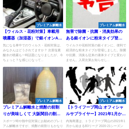
プレミアム解離水
プレミアム解離水
【ウィルス・花粉対策】車載用
無害で除菌・抗菌・消臭効果の
噴霧器（加湿器）で銀イオンAg
ある銀イオンに粉末タイプ登
＋を利用してみたら、臭いも消
場！
気になる車中でのウィルス・花粉対策は、
ウイルスや花粉対策の銀イオンに、便利で
みなさんはどうされてますか？ 次亜塩素
経済的な粉末タイプが登場しました。除菌
えて結構イケる！
酸水の噴霧も一時話題になりましたが、今
や抗菌、消臭も従来の液体タイプと変わり
ちょっと？な感じになって...
ません。入荷次第お知らせし...
プレミアム解離水
プレミアム解離水
プレミアム解離水と焼酎の前割
【トライフープ岡山 オフィシャ
りが美味しくて 大阪関目の割烹
ルサプライヤー】2021年1月から
【一本勝ち】さんでも大人気！
始まるB3リーグ 2020-21シーズ
スポーツ時や熱中症対策にお勧めのプレミ
内海商運は、トライフープ岡山の2021年1
アム解離水ですが、焼酎の前割りもかなり
月から始まるB3リーグ 2020-21シーズン
ンホームゲームにおいて銀イオ