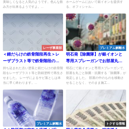
美味しくなると人気のようです。色んな飲
ホームゲームにおいて銀イオンを提供す
ンを提供
み方が出来るようですよ。...
る、オフィシャル...
レーザ事業部
プレミアム解離水
＜錆だらけの鉄骨階段再生＞レ
明石発【除菌隊】が銀イオンと
ーザブラスト等で鉄骨階段のサ
専用スプレーガンでお部屋丸ご
ビ落とし＆防錆塗装にて再生さ
と除菌と抗菌！
持ち込まれた古い塗装と錆だらけの鉄骨階
明石にて銀イオンと専用スプレーガンで、
段をレーザブラスト等と防錆塗料で再生さ
部屋を丸ごと除菌・抗菌する「除菌隊」が
せてみました
せました。 レーザによるサビ落としは本
発足しました。 部屋の中のものを移動さ
当に早く終わります。...
せることなく、そのまま施工...
プレミアム解離水
トクする情報