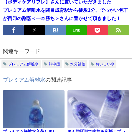
【ボディケアリフレ】さんに置いていただきました
プレミアム解離水を関目成育駅から徒歩1分、でっかい包丁
が目印の割烹＜一本勝ち＞さんに置かせて頂きました！
LINE
関連キーワード
プレミアム解離水
熱中症
水分補給
おいしい水
プレミアム解離水
の関連記事
プレミアム解離水入荷しまし
まん防延期で家飲み応援！プレ