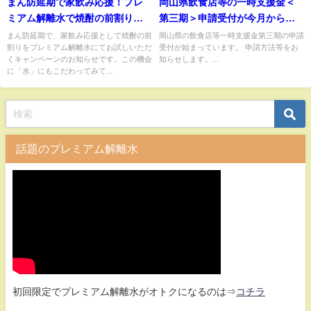
まん防延期で家飲み応援！プレ
岡山県飲食店等の一時支援金＜
ミアム解離水で焼酎の前割りが
第三期＞申請受付が今月から始
おススメ！
まっています
まん防延期で、家飲み応援として焼酎の前
岡山県の飲食店等一時支援金第三期の申請
割りをプレミアム解離水にてお試しいただ
受付が始まっています。 申請方法等をお
くキャンペーンのお知らせです。この機会
知らせします。...
に「水」にもこだわってみて...
話題のプレミアム解離水
初回限定でプレミアム解離水がオトクになるのは⇒
コチラ