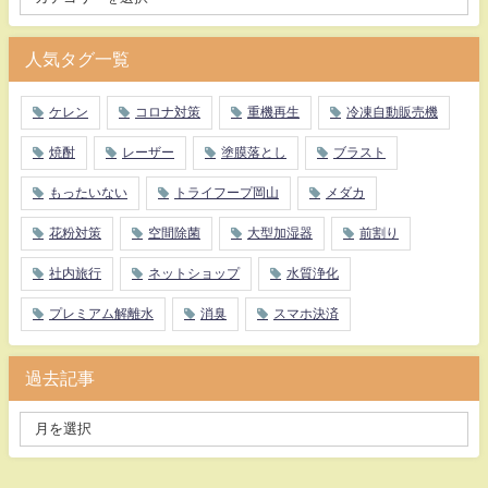
人気タグ一覧
ケレン
コロナ対策
重機再生
冷凍自動販売機
焼酎
レーザー
塗膜落とし
ブラスト
もったいない
トライフープ岡山
メダカ
花粉対策
空間除菌
大型加湿器
前割り
社内旅行
ネットショップ
水質浄化
プレミアム解離水
消臭
スマホ決済
過去記事