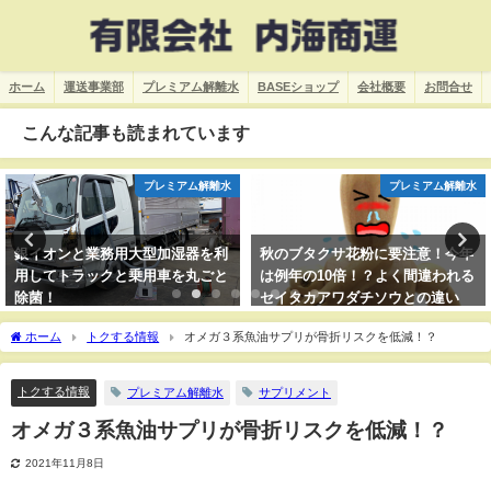
ホーム
運送事業部
プレミアム解離水
BASEショップ
会社概要
お問合せ
こんな記事も読まれています
プレミアム解離水
プレミアム解離水
銀イオンと業務用大型加湿器を利
秋のブタクサ花粉に要注意！今年
用してトラックと乗用車を丸ごと
は例年の10倍！？よく間違われる
除菌！
セイタカアワダチソウとの違い
は？
ホーム
トクする情報
オメガ３系魚油サプリが骨折リスクを低減！？
トクする情報
プレミアム解離水
サプリメント
オメガ３系魚油サプリが骨折リスクを低減！？
2021年11月8日