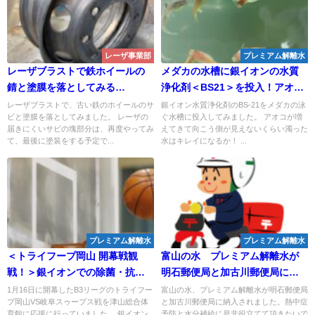
レーザ事業部
プレミアム解離水
レーザブラストで鉄ホイールの
メダカの水槽に銀イオンの水質
錆と塗膜を落としてみる
浄化剤＜BS21＞を投入！アオコ
と・・・
で濁ってきた水は透明になる
レーザブラストで、古い鉄のホイールのサ
銀イオン水質浄化剤のBS-21をメダカの泳
ビと塗膜を落としてみました。 レーザの
ぐ水槽に投入してみました。 アオコが増
か！！
届きにくいサビの塊部分は、再度やってみ
えてきて向こう側が見えないくらい濁った
て、最後に塗装をする予定で...
水はキレイになるか！ ...
プレミアム解離水
プレミアム解離水
＜トライフープ岡山 開幕戦観
富山の水 プレミアム解離水が
戦！＞銀イオンでの除菌・抗菌
明石郵便局と加古川郵便局に！
によるコロナ対策で安心して初
熱中症の予防や水分補給に！
1月16日に開幕したB3リーグのトライフー
富山の水、プレミアム解離水が明石郵便局
プ岡山VS岐阜スゥープス戦を津山総合体
と加古川郵便局に納入されました。熱中症
の生応援！
育館に応援に行っていました。 銀イオン
予防と水分補給に是非役立てて頂きたいで