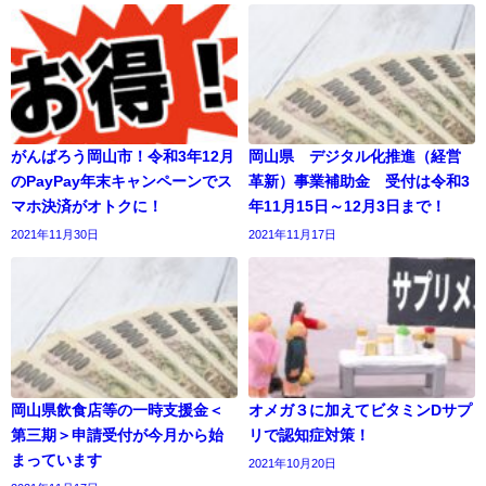
がんばろう岡山市！令和3年12月
岡山県 デジタル化推進（経営
のPayPay年末キャンペーンでス
革新）事業補助金 受付は令和3
マホ決済がオトクに！
年11月15日～12月3日まで！
2021年11月30日
2021年11月17日
岡山県飲食店等の一時支援金＜
オメガ３に加えてビタミンDサプ
第三期＞申請受付が今月から始
リで認知症対策！
まっています
2021年10月20日