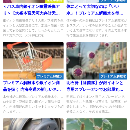
運送事業部
プレミアム解離水
＜バス車内銀イオン噴霧映像ア
体にとって大切なのは「いい
リ＞【大峯本宮天河大弁財天
水」！プレミアム解離水を毎日
社】へ初参り コロナ対策は銀
しっかり飲むことで健康維持
銀イオン噴霧映像アリ！大型バス車内を銀
体や脳への水分補給はプレミアム解離水が
イオンと大型加湿器にて、加湿＋除菌・抗
おススメ。いい水を摂取することが生きて
イオンと大型加湿器で加湿＆除
を！
菌して安心空間にして、しっかりとしたコ
いく上で基本になります。その上で量子水
菌と抗菌！
ロナ対策の元、天河神社に初...
等で生活全般を機能水にされ...
プレミアム解離水
プレミアム解離水
プレミアム解離水や銀イオン商
明石発【除菌隊】が銀イオンと
品を扱う 内海商運の新しいネッ
専用スプレーガンでお部屋丸ご
トショップ がOPENしました！
と除菌と抗菌！
水分補給に最適のプレミアム解離水や、コ
明石にて銀イオンと専用スプレーガンで、
ロナ対策・花粉対策の銀イオン商品を扱
部屋を丸ごと除菌・抗菌する「除菌隊」が
う、内海商運の新しいネットショップを紹
発足しました。 部屋の中のものを移動さ
介します。...
せることなく、そのまま施工...