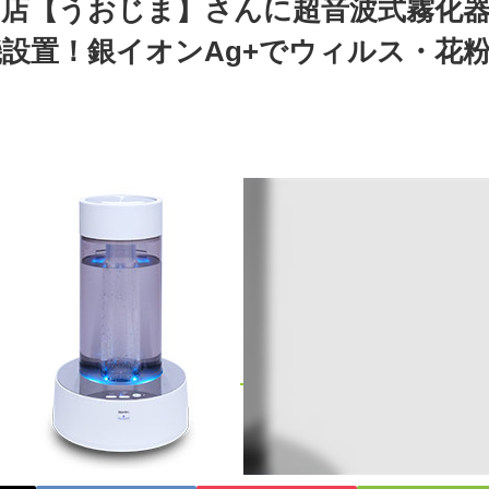
の店【うおじま】さんに超音波式霧化
設置！銀イオンAg+でウィルス・花