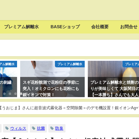
プレミアム解離水
BASEショップ
会社概要
お問合せ
アム解離水
プレミアム解離水
プレミア
季節に
プレミアム解離水と焼酎の前割
プロバスケットチームのト
粉にも
りが美味しくて 大阪関目の割烹
フープ岡山を運営する【株
【一本勝ち】さんでも大人気！
社TRYHOOP】さんにプ
ム解離水を差し入れさせて
ました！
【うおじま】さんに超音波式霧化器＜空間除菌＞のデモ機設置！銀イオンAg+
ウィルス
抗菌
防臭