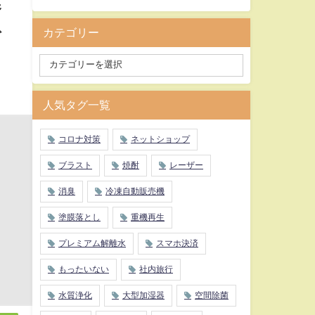
器
粉
カテゴリー
人気タグ一覧
コロナ対策
ネットショップ
ブラスト
焼酎
レーザー
消臭
冷凍自動販売機
塗膜落とし
重機再生
プレミアム解離水
スマホ決済
もったいない
社内旅行
水質浄化
大型加湿器
空間除菌