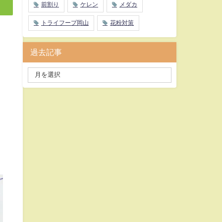
前割り
ケレン
メダカ
トライフープ岡山
花粉対策
過去記事