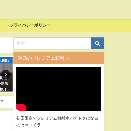
プライバシーポリシー
話題のプレミアム解離水
ム解離水
プレミアム解離水
レーザ
ライ
無害で除菌・抗菌・消臭効果の
【レーザ事業部】レーザによ
式会
ある銀イオンに粉末タイプ登
る、コンクリート・ブロック
レミア
場！
石に付着した苔落とし
頂き
でウ
初回限定でプレミアム解離水がオトクになる
のは⇒
コチラ