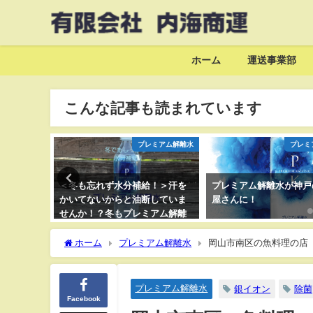
ホーム
運送事業部
こんな記事も読まれています
ミアム解離水
プレミアム解離水
プレミ
！＞汗を
プレミアム解離水が神戸の刺繍
スギ花粉観測で花粉症の
していま
屋さんに！
突入！オミクロンにも花
アム解離
銀イオンで対策！
かり水分
ホーム
プレミアム解離水
岡山市南区の魚料理の店
ィルス・花粉対策！
プレミアム解離水
銀イオン
除菌
Facebook