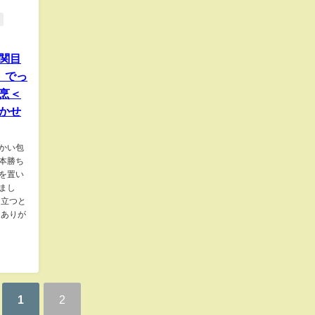
関目
、でっ
烹＜
かせ
かい包
本勝ち
を置い
まし
目立つと
 ありが
1
2