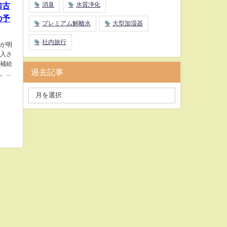
消臭
水質浄化
加古
の予
プレミアム解離水
大型加湿器
社内旅行
が明
入さ
補給
過去記事
...