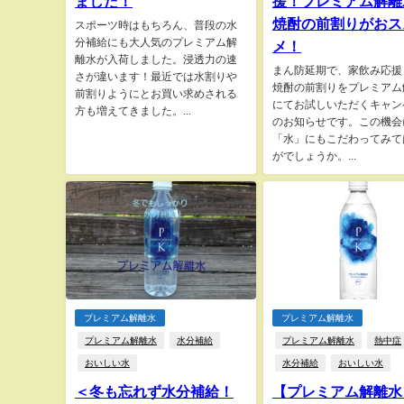
ました！
援！プレミアム解離
焼酎の前割りがおス
スポーツ時はもちろん、普段の水
分補給にも大人気のプレミアム解
メ！
離水が入荷しました。浸透力の速
まん防延期で、家飲み応援
さが違います！最近では水割りや
焼酎の前割りをプレミアム
前割りようにとお買い求めされる
にてお試しいただくキャン
方も増えてきました。...
のお知らせです。この機会
「水」にもこだわってみて
がでしょうか。...
プレミアム解離水
プレミアム解離水
プレミアム解離水
水分補給
プレミアム解離水
熱中症
おいしい水
水分補給
おいしい水
＜冬も忘れず水分補給！
【プレミアム解離水