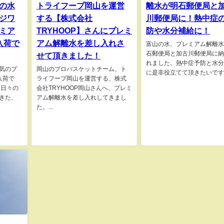
の水
トライフープ岡山を運営
離水が明石郵便局と
ジワ
する【株式会社
川郵便局に！熱中症
ミア
TRYHOOP】さんにプレミ
防や水分補給に！
入荷で
アム解離水を差し入れさ
富山の水、プレミアム解離水
石郵便局と加古川郵便局に納
せて頂きました！
れました。熱中症予防と水分
気のプ
岡山のプロバスケットチーム、ト
に是非役立てて頂きたいです。
入荷で
ライフープ岡山を運営する、株式
、日々の
会社TRYHOOP岡山さんへ、プレミ
きた、
アム解離水を差し入れしてきまし
た。...