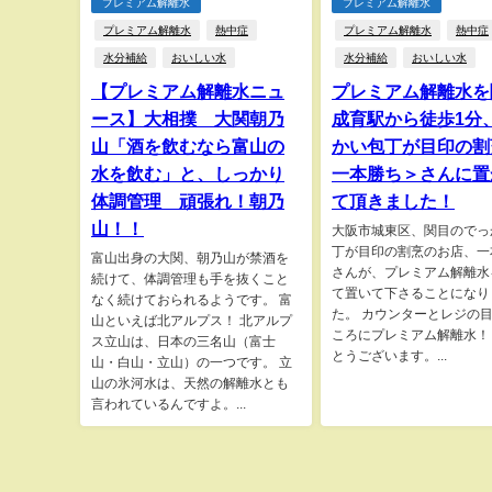
プレミアム解離水
プレミアム解離水
プレミアム解離水
熱中症
プレミアム解離水
熱中症
水分補給
おいしい水
水分補給
おいしい水
【プレミアム解離水ニュ
プレミアム解離水を
ース】大相撲 大関朝乃
成育駅から徒歩1分
山「酒を飲むなら富山の
かい包丁が目印の割
水を飲む」と、しっかり
一本勝ち＞さんに置
体調管理 頑張れ！朝乃
て頂きました！
山！！
大阪市城東区、関目のでっ
丁が目印の割烹のお店、一
富山出身の大関、朝乃山が禁酒を
さんが、プレミアム解離水
続けて、体調管理も手を抜くこと
て置いて下さることになり
なく続けておられるようです。 富
た。 カウンターとレジの
山といえば北アルプス！ 北アルプ
ころにプレミアム解離水！
ス立山は、日本の三名山（富士
とうございます。...
山・白山・立山）の一つです。 立
山の氷河水は、天然の解離水とも
言われているんですよ。...