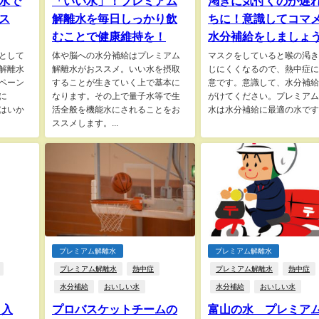
水で
「いい水」！プレミアム
渇きに気付くのが遅
ス
解離水を毎日しっかり飲
ちに！意識してコマ
むことで健康維持を！
水分補給をしましょ
として
体や脳への水分補給はプレミアム
マスクをしていると喉の渇き
解離水
解離水がおススメ。いい水を摂取
じにくくなるので、熱中症に
ペーン
することが生きていく上で基本に
意です。意識して、水分補給
に
なります。その上で量子水等で生
がけてください。プレミアム
はいか
活全般を機能水にされることをお
水は水分補給に最適の水です。
ススメします。...
プレミアム解離水
プレミアム解離水
プレミアム解離水
熱中症
プレミアム解離水
熱中症
水分補給
おいしい水
水分補給
おいしい水
 入
プロバスケットチームの
富山の水 プレミア