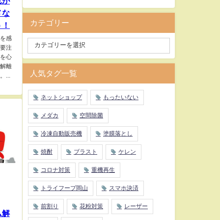
れが
メな
カテゴリー
う！
を感
要注
を心
解離
人気タグ一覧
...
ネットショップ
もったいない
メダカ
空間除菌
冷凍自動販売機
塗膜落とし
焼酎
ブラスト
ケレン
コロナ対策
重機再生
トライフープ岡山
スマホ決済
前割り
花粉対策
レーザー
ム解