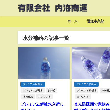
ホーム
運送事業部
水分補給の記事一覧
プレミアム解離水
プレミアム解離水
プレミアム解離水
熱中症
プレミアム解離水
水分補
水分補給
おいしい水
おいしい水
プレミアム解離水入荷し
まん防延期で家飲み