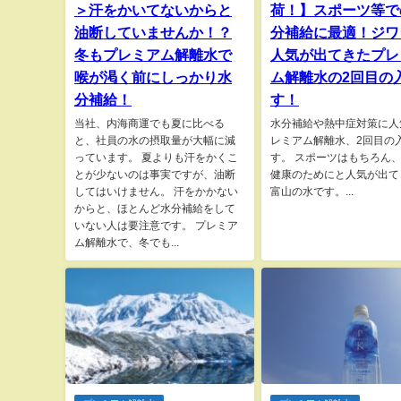
＞汗をかいてないからと
荷！】スポーツ等で
油断していませんか！？
分補給に最適！ジワ
冬もプレミアム解離水で
人気が出てきたプレ
喉が渇く前にしっかり水
ム解離水の2回目の
分補給！
す！
当社、内海商運でも夏に比べる
水分補給や熱中症対策に人
と、社員の水の摂取量が大幅に減
レミアム解離水、2回目の
っています。 夏よりも汗をかくこ
す。 スポーツはもちろん
とが少ないのは事実ですが、油断
健康のためにと人気が出て
してはいけません。 汗をかかない
富山の水です。...
からと、ほとんど水分補給をして
いない人は要注意です。 プレミア
ム解離水で、冬でも...