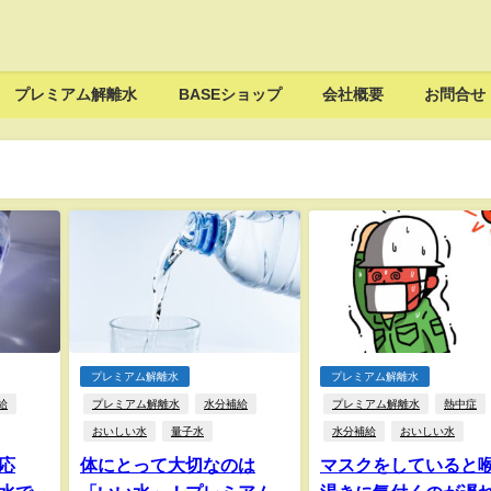
プレミアム解離水
BASEショップ
会社概要
お問合せ
プレミアム解離水
プレミアム解離水
給
プレミアム解離水
水分補給
プレミアム解離水
熱中症
おいしい水
量子水
水分補給
おいしい水
応
体にとって大切なのは
マスクをしていると